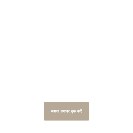
स्पा और वेलनेस
300 मीटर 2 विश्राम के लिए समर्पित
अपना उपचार बुक करें