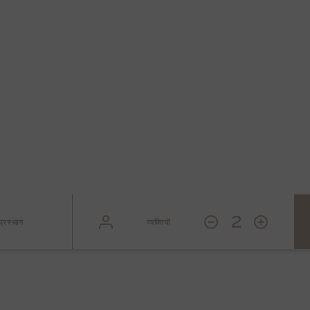
M de Megèv
प्रामाणिक सवोयार्ड शैलेट
2
प्रस्थान
व्यक्तियों